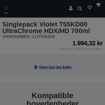
Skip
to
Søg
main
Menu
content
Singlepack Violet T55KD00
UltraChrome HDX/HD 700ml
VARENUMMER: C13T55KD00
1.994,32 kr
inkl. moms (1.595,46 kr ekskl. moms)
Hvor kan jeg købe
Kompatible
hovedenheder