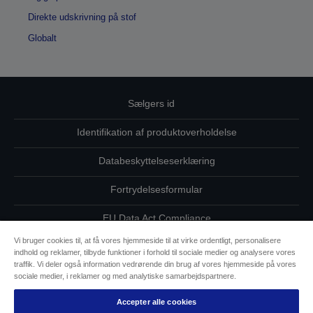
Direkte udskrivning på stof
Globalt
Sælgers id
Identifikation af produktoverholdelse
Databeskyttelseserklæring
Fortrydelsesformular
EU Data Act Compliance
Vi bruger cookies til, at få vores hjemmeside til at virke ordentligt, personalisere
Kontakt os vedrørende dine data
indhold og reklamer, tilbyde funktioner i forhold til sociale medier og analysere vores
traffik. Vi deler også information vedrørende din brug af vores hjemmeside på vores
Oplysninger om cookies
sociale medier, i reklamer og med analytiske samarbejdspartnere.
Accepter alle cookies
Epsons forpligtelse til tilgængelighed