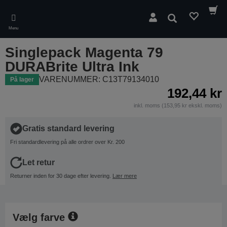
Skip
to
Søg
main
Menu
content
Singlepack Magenta 79
DURABrite Ultra Ink
VARENUMMER: C13T79134010
På lager
192,44 kr
inkl. moms (153,95 kr ekskl. moms)
Gratis standard levering
Fri standardlevering på alle ordrer over Kr. 200
Let retur
Returner inden for 30 dage efter levering.
Lær mere
Vælg farve