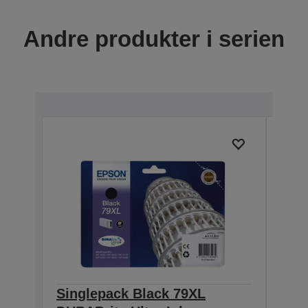
Andre produkter i serien
Singlepack Black 79XL
Sin