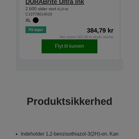
DURABrite Ultra Ink
DURA
2.600 sider sort
2.000 
41,8 ml
C13T79014010
C13T7
XL
XL
384,79 kr
På lager
På la
inkl. moms (307,83 kr ekskl. moms)
Flyt til kurven
Produktsikkerhed
Indeholder 1,2-benzisothiazol-3(2H)-on. Kan