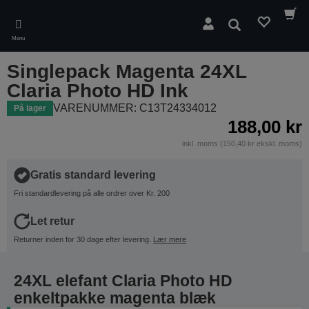
Skip
to
Søg
main
Menu
content
Singlepack Magenta 24XL
Claria Photo HD Ink
VARENUMMER: C13T24334012
På lager
188,00 kr
inkl. moms (150,40 kr ekskl. moms)
Gratis standard levering
Fri standardlevering på alle ordrer over Kr. 200
Let retur
Returner inden for 30 dage efter levering.
Lær mere
24XL elefant Claria Photo HD
enkeltpakke magenta blæk