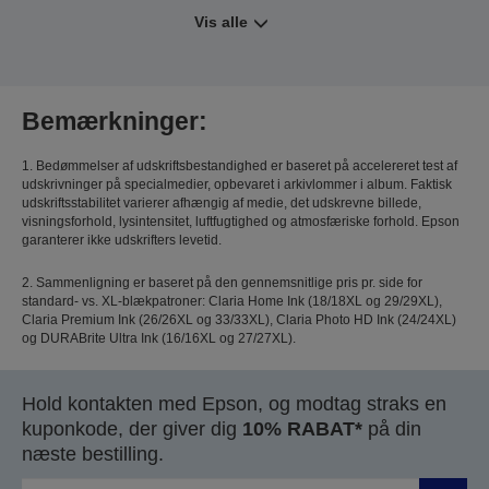
Vis alle
Bemærkninger:
1. Bedømmelser af udskriftsbestandighed er baseret på accelereret test af
udskrivninger på specialmedier, opbevaret i arkivlommer i album. Faktisk
udskriftsstabilitet varierer afhængig af medie, det udskrevne billede,
visningsforhold, lysintensitet, luftfugtighed og atmosfæriske forhold. Epson
garanterer ikke udskrifters levetid.
2. Sammenligning er baseret på den gennemsnitlige pris pr. side for
standard- vs. XL-blækpatroner: Claria Home Ink (18/18XL og 29/29XL),
Claria Premium Ink (26/26XL og 33/33XL), Claria Photo HD Ink (24/24XL)
og DURABrite Ultra Ink (16/16XL og 27/27XL).
Hold kontakten med Epson, og modtag straks en
kuponkode, der giver dig
10% RABAT*
på din
næste bestilling.