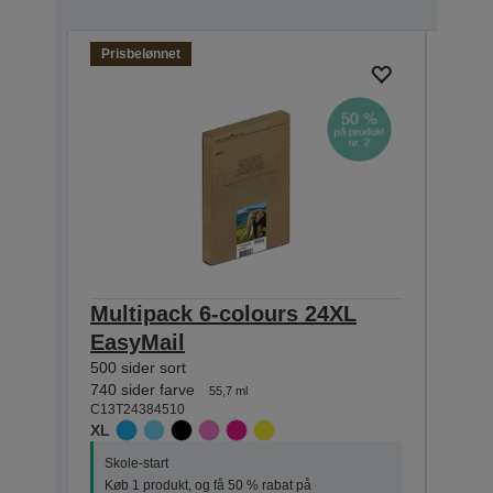
Prisbelønnet
Multipack 6-colours 24XL
Sing
EasyMail
Pho
500 sider sort
500 si
C13T2
740 sider farve
55,7 ml
XL
C13T24384510
XL
Skole
Skole-start
Køb 
Køb 1 produkt, og få 50 % rabat på
kval