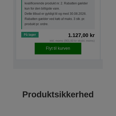
kvalificerende produkt nr. 2. Rabatten gælder
kun f
kun for den billigste vare.
Dette
Dette tilbud er gyldigt til og med 30.08.2026.
Raba
Rabatten gælder ved køb af maks. 3 stk. pr.
produ
produkt pr. ordre.
1.127,00 kr
På lager
På la
inkl. moms (901,60 kr ekskl. moms)
Flyt til kurven
Produktsikkerhed