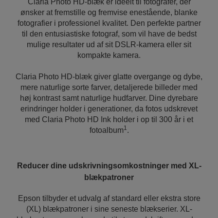
Claria Photo HD-blæk er ideelt til fotografer, der
ønsker at fremstille og fremvise enestående, blanke
fotografier i professionel kvalitet. Den perfekte partner
til den entusiastiske fotograf, som vil have de bedst
mulige resultater ud af sit DSLR-kamera eller sit
kompakte kamera.
Claria Photo HD-blæk giver glatte overgange og dybe,
mere naturlige sorte farver, detaljerede billeder med
høj kontrast samt naturlige hudfarver. Dine dyrebare
erindringer holder i generationer, da fotos udskrevet
med Claria Photo HD Ink holder i op til 300 år i et
1
fotoalbum
.
Reducer dine udskrivningsomkostninger med XL-
blækpatroner
Epson tilbyder et udvalg af standard eller ekstra store
(XL) blækpatroner i sine seneste blækserier. XL-