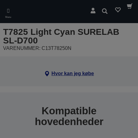
Skip
to
Søg
main
Menu
content
T7825 Light Cyan SURELAB
SL-D700
VARENUMMER: C13T78250N
Hvor kan jeg købe
Kompatible
hovedenheder