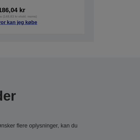
186,04 kr
ms (148,83 kr ekskl. moms)
or kan jeg købe
der
ønsker flere oplysninger, kan du