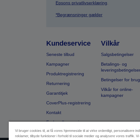
Epsons privatlivserklæring
.
*Begrænsninger gælder
Kundeservice
Vilkår
Seneste tilbud
Salgsbetingelser
Kampagner
Betalings- og
leveringsbetingelse
Produktregistrering
Betingelser for brug
Returnering
Vilkår for online-
Garantitjek
kampagner
CoverPlus-registrering
Kontakt
Forhandlersøgning
Vi bruger cookies til, at få vores hjemmeside til at virke ordentligt, personalisere in
reklamer, tilbyde funktioner i forhold til sociale medier og analysere vores traffik. Vi