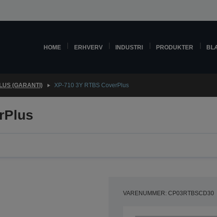
HOME
ERHVERV
INDUSTRI
PRODUKTER
BL
US (GARANTI)
XP-710 3Y RTBS CoverPlus
rPlus
VARENUMMER: CP03RTBSCD30