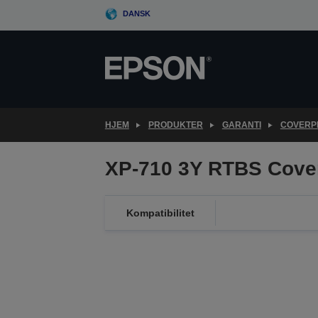
Skip
DANSK
to
main
content
HJEM
PRODUKTER
GARANTI
COVERPL
XP-710 3Y RTBS Cove
Kompatibilitet