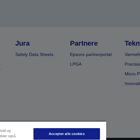
Jura
Partnere
Tekn
Safety Data Sheets
Epsons partnerportal
Varmefr
LPGA
Precisi
r
Micro P
Innovat
dhold og
Accepter alle cookies
 deler også