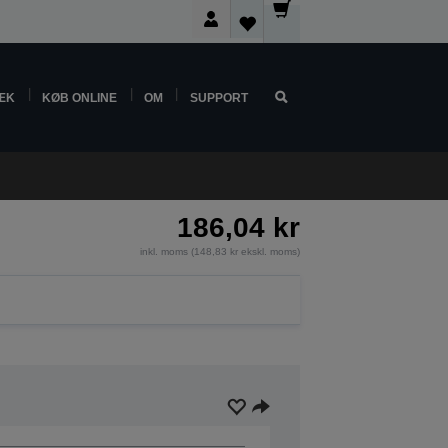
ÆK
KØB ONLINE
OM
SUPPORT
186,04 kr
inkl. moms (148,83 kr ekskl. moms)