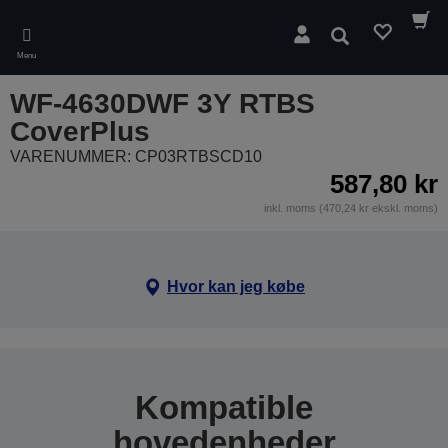
Skip
to
Søg
main
Menu
content
WF-4630DWF 3Y RTBS
CoverPlus
VARENUMMER: CP03RTBSCD10
587,80 kr
inkl. moms (470,24 kr ekskl. moms)
Hvor kan jeg købe
Kompatible
hovedenheder