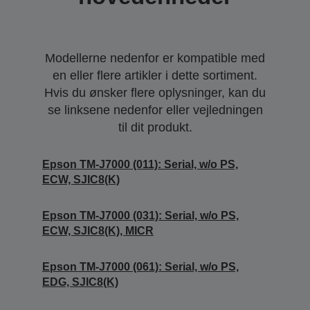
Modellerne nedenfor er kompatible med
en eller flere artikler i dette sortiment.
Hvis du ønsker flere oplysninger, kan du
se linksene nedenfor eller vejledningen
til dit produkt.
Epson TM-J7000 (011): Serial, w/o PS,
ECW, SJIC8(K)
Epson TM-J7000 (031): Serial, w/o PS,
ECW, SJIC8(K), MICR
Epson TM-J7000 (061): Serial, w/o PS,
EDG, SJIC8(K)