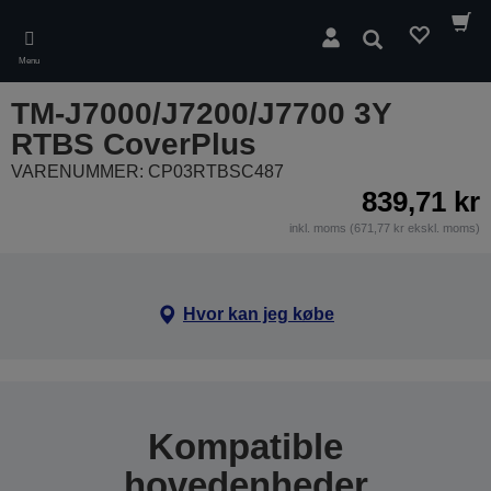
Skip
to
Søg
main
Menu
content
TM-J7000/J7200/J7700 3Y
RTBS CoverPlus
VARENUMMER: CP03RTBSC487
839,71 kr
inkl. moms (671,77 kr ekskl. moms)
Hvor kan jeg købe
Kompatible
hovedenheder