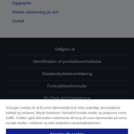
Digigraphie
Direkte udskrivning på stof
Globalt
Sælgers id
Identifikation af produktoverholdelse
Databeskyttelseserklæring
Fortrydelsesformular
EU Data Act Compliance
Vi bruger cookies til, at få vores hjemmeside til at virke ordentligt, personalisere
Kontakt os vedrørende dine data
indhold og reklamer, tilbyde funktioner i forhold til sociale medier og analysere vores
traffik. Vi deler også information vedrørende din brug af vores hjemmeside på vores
Oplysninger om cookies
sociale medier, i reklamer og med analytiske samarbejdspartnere.