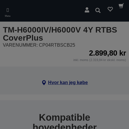
Skip
to
Søg
main
Menu
content
TM-H6000IV/H6000V 4Y RTBS
CoverPlus
VARENUMMER: CP04RTBSCB25
2.899,80 kr
inkl. moms (2.319,84 kr ekskl. moms)
Hvor kan jeg købe
Kompatible
hovedenheder