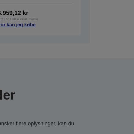
6.959,12 kr
 (21.567,30 kr ekskl. moms)
or kan jeg købe
der
ønsker flere oplysninger, kan du