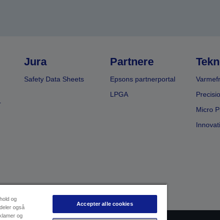
Jura
Partnere
Tekn
Safety Data Sheets
Epsons partnerportal
Varmefr
LPGA
Precisi
r
Micro P
Innovat
dhold og
Accepter alle cookies
 deler også
eklamer og