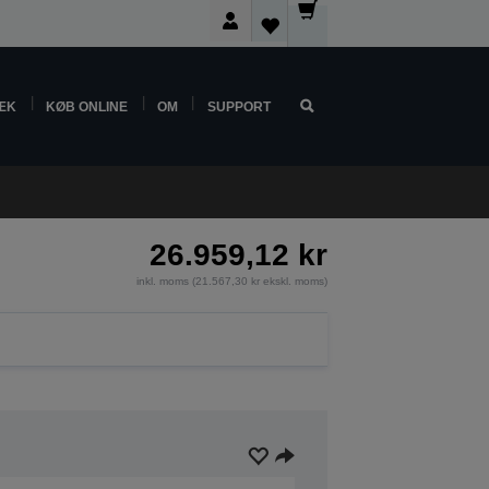
ÆK
KØB ONLINE
OM
SUPPORT
26.959,12 kr
inkl. moms (21.567,30 kr ekskl. moms)