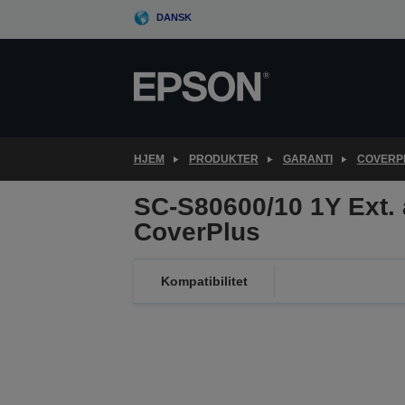
Skip
DANSK
to
main
content
HJEM
PRODUKTER
GARANTI
COVERPL
SC-S80600/10 1Y Ext. 
CoverPlus
Kompatibilitet