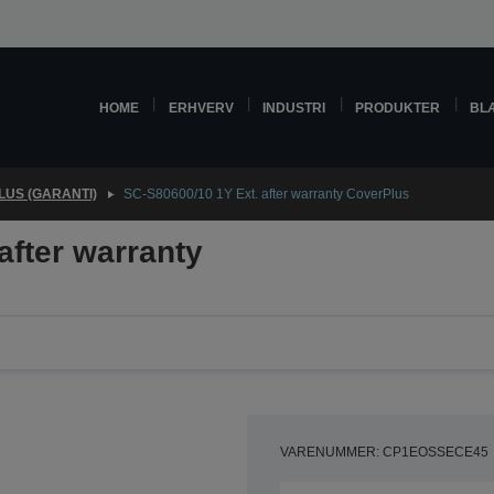
HOME
ERHVERV
INDUSTRI
PRODUKTER
BL
US (GARANTI)
SC-S80600/10 1Y Ext. after warranty CoverPlus
after warranty
VARENUMMER: CP1EOSSECE45