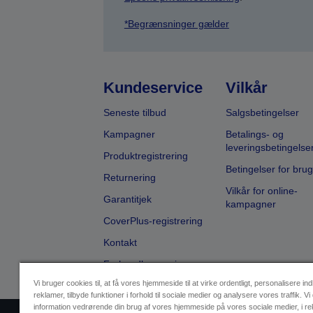
*Begrænsninger gælder
Kundeservice
Vilkår
Seneste tilbud
Salgsbetingelser
Kampagner
Betalings- og
leveringsbetingelse
Produktregistrering
Betingelser for brug
Returnering
Vilkår for online-
Garantitjek
kampagner
CoverPlus-registrering
Kontakt
Forhandlersøgning
Vi bruger cookies til, at få vores hjemmeside til at virke ordentligt, personalisere in
reklamer, tilbyde funktioner i forhold til sociale medier og analysere vores traffik. Vi
information vedrørende din brug af vores hjemmeside på vores sociale medier, i r