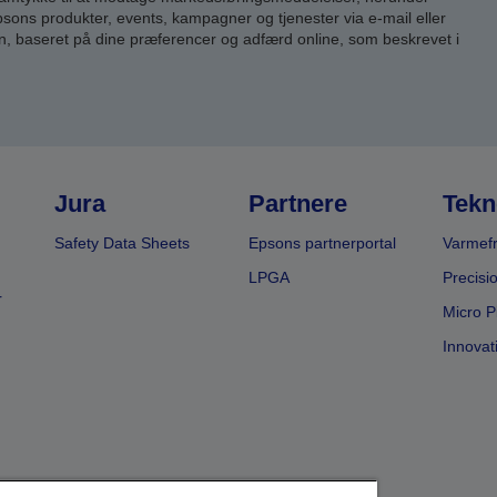
ns produkter, events, kampagner og tjenester via e-mail eller
n, baseret på dine præferencer og adfærd online, som beskrevet i
Jura
Partnere
Tekn
Safety Data Sheets
Epsons partnerportal
Varmefr
LPGA
Precisi
r
Micro P
Innovat