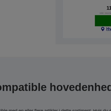
1
inkl. mom
Hv
mpatible hovedenhe
le med en eller flere artikler i dette sortiment. Hvis du 