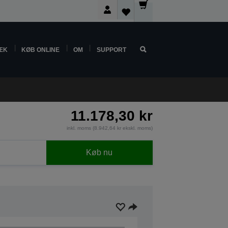
ÆK
KØB ONLINE
OM
SUPPORT
11.178,30 kr
inkl. moms (8.942,64 kr ekskl. moms)
Køb nu