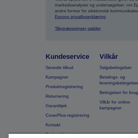
markedsanalyser og undersøgelser, om Epso
andre former for elektronisk kommunikatio
Epsons privatlivserklæring
.
*Begrænsninger gælder
Kundeservice
Vilkår
Seneste tilbud
Salgsbetingelser
Kampagner
Betalings- og
leveringsbetingelse
Produktregistrering
Betingelser for brug
Returnering
Vilkår for online-
Garantitjek
kampagner
CoverPlus-registrering
Kontakt
Forhandlersøgning