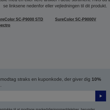
se linksene nedenfor eller vejledningen til dit produkt.
ureColor SC-P9000 STD
SureColor SC-P9000V
ectro
modtag straks en kuponkode, der giver dig
10%
.
Send
samtykke til at modtage markedsføringsmeddelelser, herunder