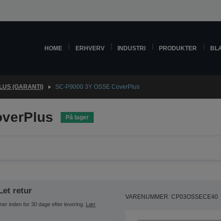
HOME
ERHVERV
INDUSTRI
PRODUKTER
BL
US (GARANTI)
SC-P9000 3Y OSSE CoverPlus
verPlus
På lager
Let retur
VARENUMMER: CP03OSSECE40
ner inden for 30 dage efter levering.
Lær