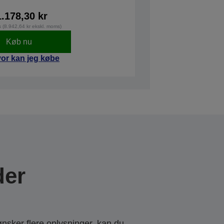
1.178,30 kr
s (8.942,64 kr ekskl. moms)
Køb nu
or kan jeg købe
der
ønsker flere oplysninger, kan du