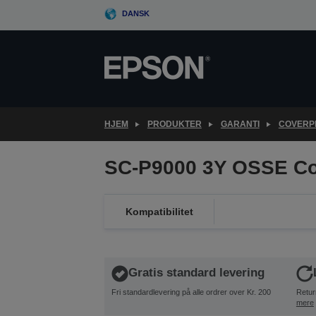
Skip
DANSK
to
main
content
HJEM
PRODUKTER
GARANTI
COVERPL
SC-P9000 3Y OSSE Co
Kompatibilitet
Gratis standard levering
Fri standardlevering på alle ordrer over Kr. 200
Retur
mere