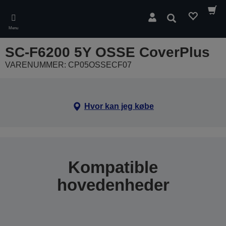
Skip
to
Søg
main
Menu
content
SC-F6200 5Y OSSE CoverPlus
VARENUMMER: CP05OSSECF07
Hvor kan jeg købe
Kompatible
hovedenheder