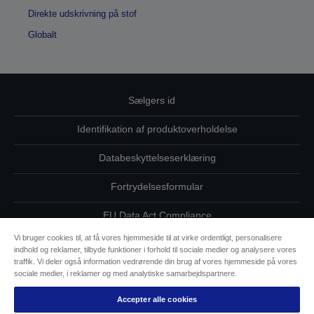
Direkte udskrivning på stof
Globalt
Sælgers id
Identifikation af produktoverholdelse
Databeskyttelseserklæring
Fortrydelsesformular
EU Data Act Compliance
Vi bruger cookies til, at få vores hjemmeside til at virke ordentligt, personalisere
Kontakt os vedrørende dine data
indhold og reklamer, tilbyde funktioner i forhold til sociale medier og analysere vores
traffik. Vi deler også information vedrørende din brug af vores hjemmeside på vores
Oplysninger om cookies
sociale medier, i reklamer og med analytiske samarbejdspartnere.
Accepter alle cookies
Epsons forpligtelse til tilgængelighed