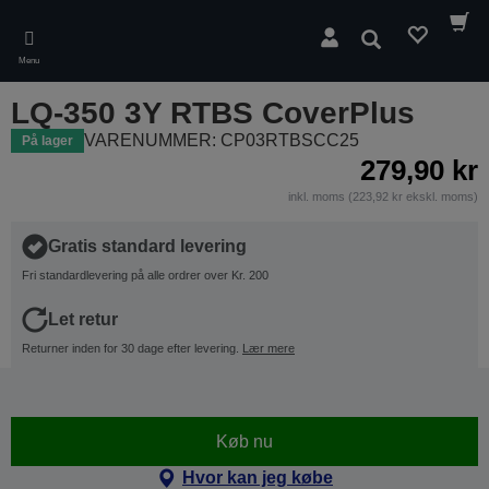
Skip
to
Søg
main
Menu
content
LQ-350 3Y RTBS CoverPlus
VARENUMMER: CP03RTBSCC25
På lager
279,90 kr
inkl. moms (223,92 kr ekskl. moms)
Gratis standard levering
Fri standardlevering på alle ordrer over Kr. 200
Let retur
Returner inden for 30 dage efter levering.
Lær mere
Køb nu
Hvor kan jeg købe