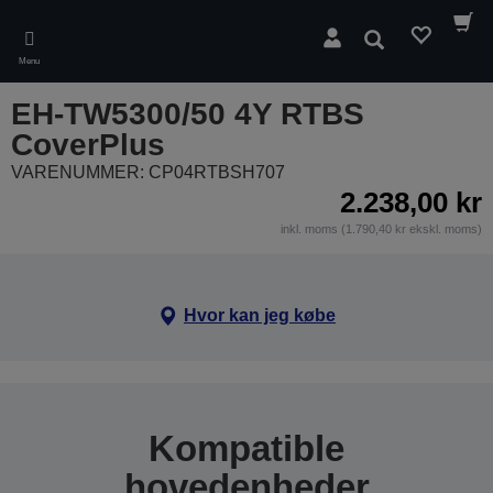
Skip
to
Søg
main
Menu
content
EH-TW5300/50 4Y RTBS
CoverPlus
VARENUMMER: CP04RTBSH707
2.238,00 kr
inkl. moms (1.790,40 kr ekskl. moms)
Hvor kan jeg købe
Kompatible
hovedenheder