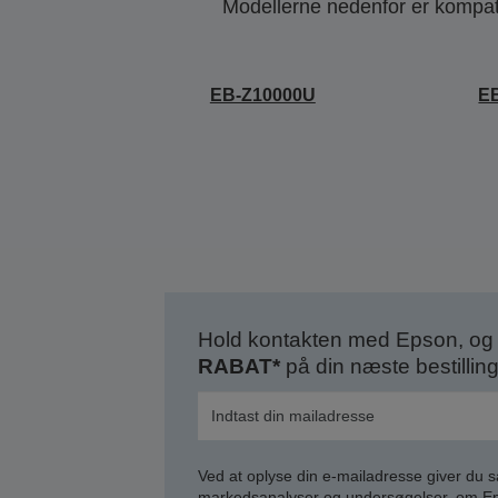
Modellerne nedenfor er kompatib
EB-Z10000U
E
Hold kontakten med Epson, og 
RABAT*
på din næste bestilling
Ved at oplyse din e-mailadresse giver du 
markedsanalyser og undersøgelser, om Epso