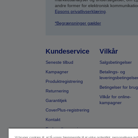
andre former for elektronisk kommunikatio
Epsons privatlivserklæring
.
*Begrænsninger gælder
Kundeservice
Vilkår
Seneste tilbud
Salgsbetingelser
Kampagner
Betalings- og
leveringsbetingelse
Produktregistrering
Betingelser for brug
Returnering
Vilkår for online-
Garantitjek
kampagner
CoverPlus-registrering
Kontakt
Forhandlersøgning
Vi bruger cookies til, at få vores hjemmeside til at virke ordentligt, personalisere in