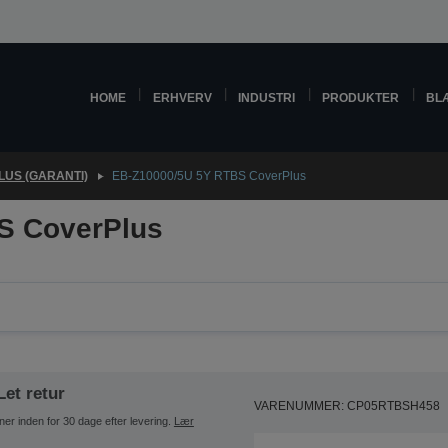
HOME
ERHVERV
INDUSTRI
PRODUKTER
BL
US (GARANTI)
EB-Z10000/5U 5Y RTBS CoverPlus
S CoverPlus
Let retur
VARENUMMER: CP05RTBSH458
ner inden for 30 dage efter levering.
Lær