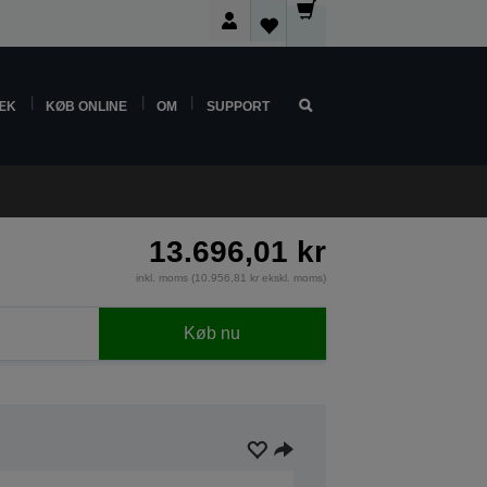
ÆK
KØB ONLINE
OM
SUPPORT
13.696,01 kr
inkl. moms (10.956,81 kr ekskl. moms)
Køb nu