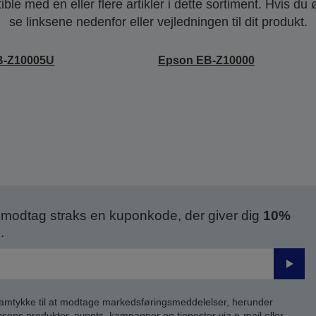
le med en eller flere artikler i dette sortiment. Hvis du 
se linksene nedenfor eller vejledningen til dit produkt.
B-Z10005U
Epson EB-Z10000
modtag straks en kuponkode, der giver dig
10%
.
Send
samtykke til at modtage markedsføringsmeddelelser, herunder
ns produkter, events, kampagner og tjenester via e-mail eller