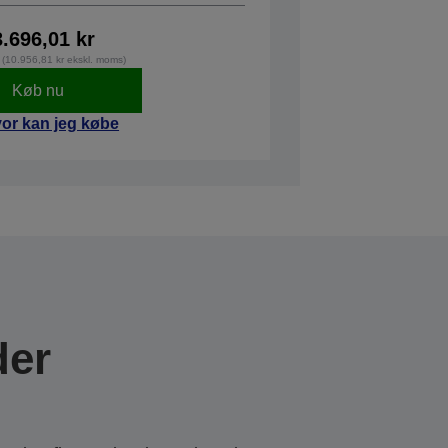
3.696,01 kr
 (10.956,81 kr ekskl. moms)
Køb nu
or kan jeg købe
der