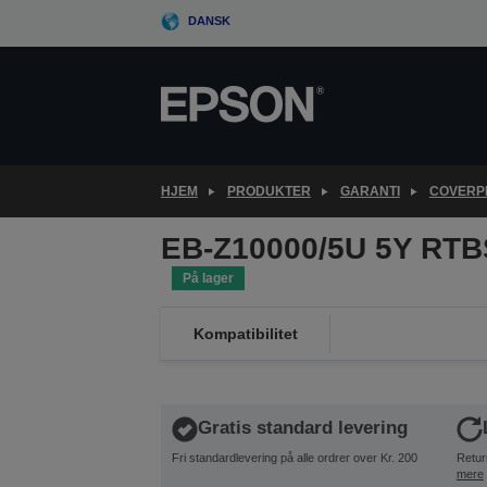
Skip
DANSK
to
main
content
HJEM
PRODUKTER
GARANTI
COVERPL
EB-Z10000/5U 5Y RTB
På lager
Kompatibilitet
Gratis standard levering
Fri standardlevering på alle ordrer over Kr. 200
Retur
mere