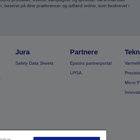
n, baseret på dine præferencer og adfærd online, som beskrevet i
Jura
Partnere
Tekn
Safety Data Sheets
Epsons partnerportal
Varmefr
LPGA
Precisi
r
Micro P
Innovat
dhold og