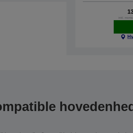
1
inkl. moms
Hv
mpatible hovedenhe