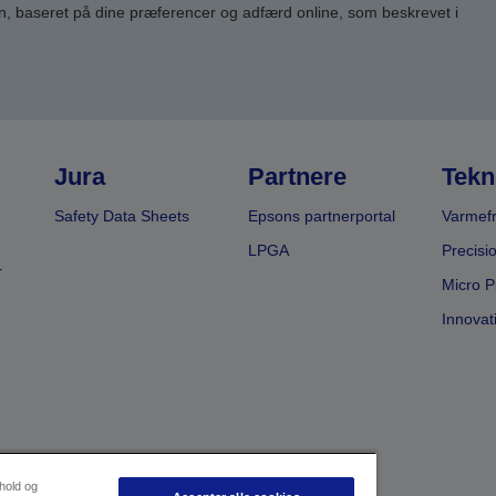
n, baseret på dine præferencer og adfærd online, som beskrevet i
Jura
Partnere
Tekn
Safety Data Sheets
Epsons partnerportal
Varmefr
LPGA
Precisi
r
Micro P
Innovat
dhold og