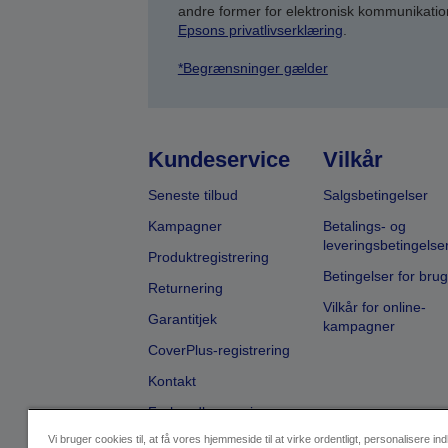
andre former for elektronisk kommunikatio
Epsons privatlivserklæring
.
*Begrænsninger gælder
Kundeservice
Vilkår
Seneste tilbud
Salgsbetingelser
Kampagner
Betalings- og
leveringsbetingelse
Produktregistrering
Betingelser for brug
Returnering
Vilkår for online-
Garantitjek
kampagner
CoverPlus-registrering
Kontakt
Forhandlersøgning
Vi bruger cookies til, at få vores hjemmeside til at virke ordentligt, personalisere in