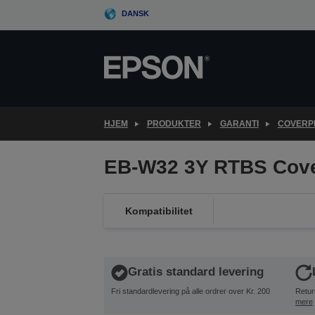
Skip
DANSK
to
main
content
HJEM
PRODUKTER
GARANTI
COVERPL
EB-W32 3Y RTBS Cov
Kompatibilitet
Gratis standard levering
Fri standardlevering på alle ordrer over Kr. 200
Retur
mere