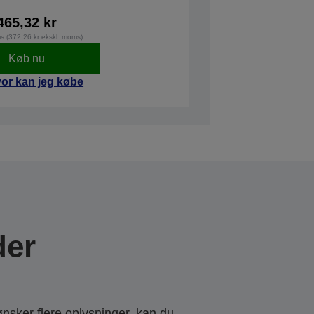
465,32 kr
ms (372,26 kr ekskl. moms)
Køb nu
or kan jeg købe
der
ønsker flere oplysninger, kan du