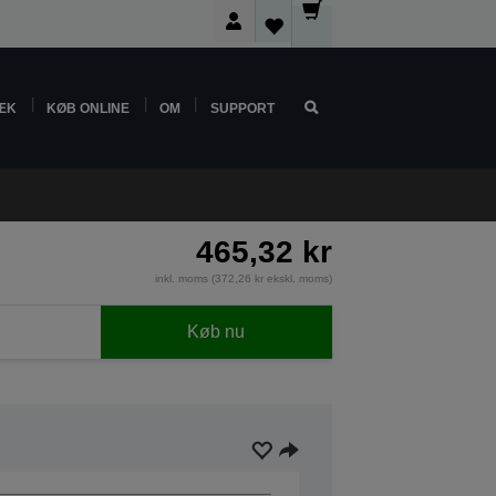
ÆK
KØB ONLINE
OM
SUPPORT
465,32 kr
inkl. moms (372,26 kr ekskl. moms)
Køb nu