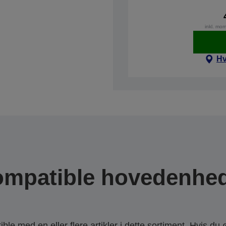
inkl. mo
Hv
mpatible hovedenhe
le med en eller flere artikler i dette sortiment. Hvis du 