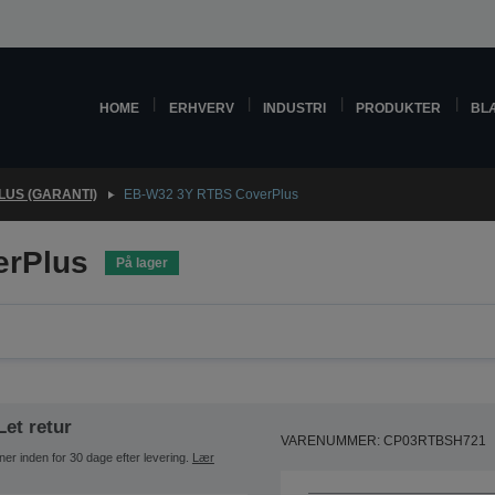
HOME
ERHVERV
INDUSTRI
PRODUKTER
BL
US (GARANTI)
EB-W32 3Y RTBS CoverPlus
erPlus
På lager
Let retur
VARENUMMER: CP03RTBSH721
ner inden for 30 dage efter levering.
Lær