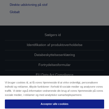
Direkte udskrivning på stof
Globalt
Sælgers id
Identifikation af produktoverholdelse
Databeskyttelseserklæring
Fortrydelsesformular
EU Data Act Compliance
Vi bruger cookies til, at få vores hjemmeside til at virke ordentligt, personalisere
Kontakt os vedrørende dine data
indhold og reklamer, tilbyde funktioner i forhold til sociale medier og analysere vores
traffik. Vi deler også information vedrørende din brug af vores hjemmeside på vores
Oplysninger om cookies
sociale medier, i reklamer og med analytiske samarbejdspartnere.
Accepter alle cookies
Epsons forpligtelse til tilgængelighed