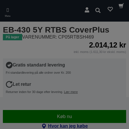
Skip
to
Søg
main
Menu
content
EB-430 5Y RTBS CoverPlus
VARENUMMER: CP05RTBSH469
På lager
2.014,12 kr
inkl. moms (1.611,30 kr ekskl. moms)
Gratis standard levering
Fri standardlevering på alle ordrer over Kr. 200
Let retur
Returner inden for 30 dage efter levering.
Lær mere
Køb nu
Hvor kan jeg købe