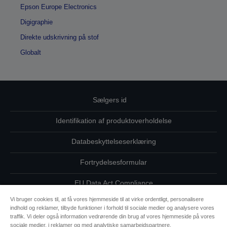
Epson Europe Electronics
Digigraphie
Direkte udskrivning på stof
Globalt
Sælgers id
Identifikation af produktoverholdelse
Databeskyttelseserklæring
Fortrydelsesformular
EU Data Act Compliance
Vi bruger cookies til, at få vores hjemmeside til at virke ordentligt, personalisere
Kontakt os vedrørende dine data
indhold og reklamer, tilbyde funktioner i forhold til sociale medier og analysere vores
traffik. Vi deler også information vedrørende din brug af vores hjemmeside på vores
Oplysninger om cookies
sociale medier, i reklamer og med analytiske samarbejdspartnere.