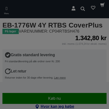
Skip
to
Søg
main
Menu
content
EB-1776W 4Y RTBS CoverPlus
VARENUMMER: CP04RTBSH476
På lager
1.342,80 kr
inkl. moms (1.074,24 kr ekskl. moms)
Gratis standard levering
Fri standardlevering på alle ordrer over Kr. 200
Let retur
Returner inden for 30 dage efter levering.
Lær mere
Køb nu
Hvor kan jeg købe