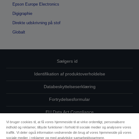
Epson Europe Electronics
Digigraphie
Direkte udskrivning på stof
Globalt
Sælgers id
Identifikation af produktoverholdelse
Databeskyttelseserklæring
Fortrydelsesformular
EU Data Act Compliance
Vi bruger cookies til, at få vores hjemmeside til at virke ordentligt, personalisere
Kontakt os vedrørende dine data
indhold og reklamer, tilbyde funktioner i forhold til sociale medier og analysere vores
traffik. Vi deler også information vedrørende din brug af vores hjemmeside på vores
Oplysninger om cookies
sociale medier, i reklamer og med analytiske samarbejdspartnere.