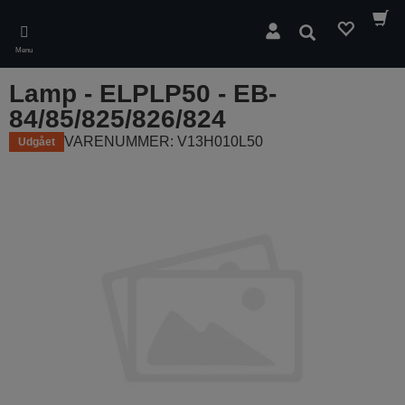
Skip
to
Søg
main
Menu
content
Lamp - ELPLP50 - EB-
84/85/825/826/824
VARENUMMER: V13H010L50
Udgået