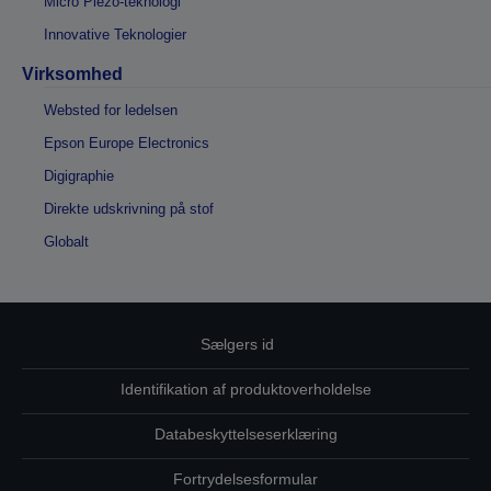
Micro Piezo-teknologi
Innovative Teknologier
Virksomhed
Websted for ledelsen
Epson Europe Electronics
Digigraphie
Direkte udskrivning på stof
Globalt
Sælgers id
Identifikation af produktoverholdelse
Databeskyttelseserklæring
Fortrydelsesformular