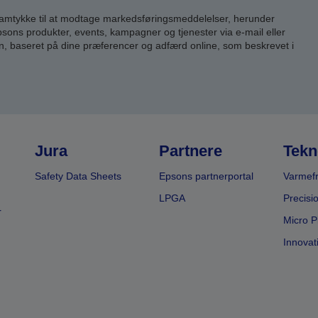
samtykke til at modtage markedsføringsmeddelelser, herunder
ns produkter, events, kampagner og tjenester via e-mail eller
n, baseret på dine præferencer og adfærd online, som beskrevet i
Jura
Partnere
Tekn
Safety Data Sheets
Epsons partnerportal
Varmefr
LPGA
Precisi
r
Micro P
Innovat