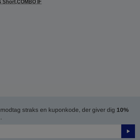
S Short,COMBO IF
modtag straks en kuponkode, der giver dig
10%
.
Send