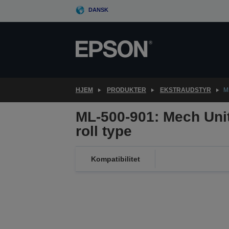
Skip
DANSK
to
main
content
HJEM
PRODUKTER
EKSTRAUDSTYR
M
ML-500-901: Mech Uni
roll type
Kompatibilitet