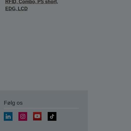
RFID, Combo, PS short,
EDG, LCD
Følg os