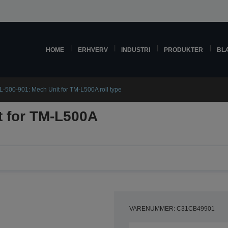
HOME
ERHVERV
INDUSTRI
PRODUKTER
BL
L-500-901: Mech Unit for TM-L500A roll type
t for TM-L500A
VARENUMMER: C31CB49901