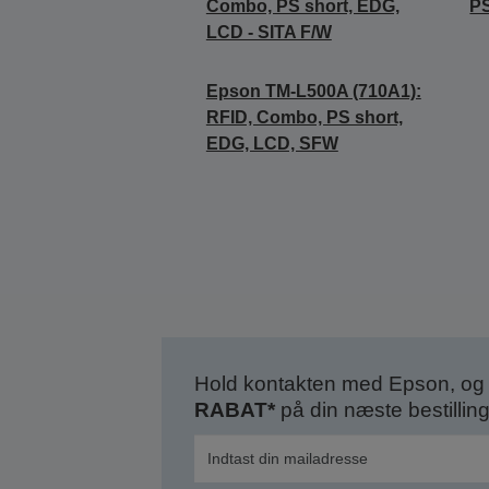
Combo, PS short, EDG,
P
LCD - SITA F/W
Epson TM-L500A (710A1):
RFID, Combo, PS short,
EDG, LCD, SFW
Hold kontakten med Epson, og 
RABAT*
på din næste bestilling