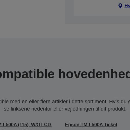
Hv
mpatible hovedenhe
le med en eller flere artikler i dette sortiment. Hvis du 
se linksene nedenfor eller vejledningen til dit produkt.
-L500A (115): W/O LCD,
Epson TM-L500A Ticket