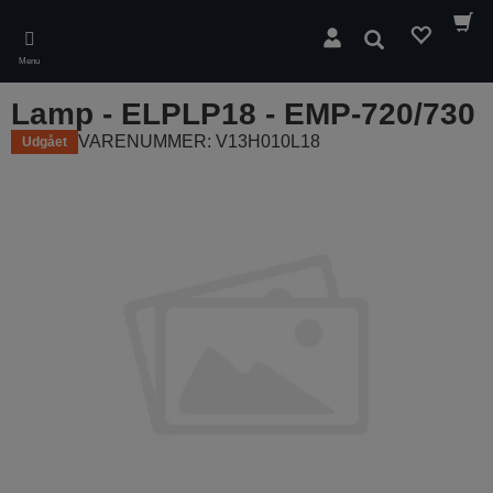
Skip
to
Søg
main
Menu
content
Lamp - ELPLP18 - EMP-720/730
VARENUMMER: V13H010L18
Udgået