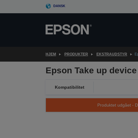
Skip
DANSK
to
main
content
HJEM
PRODUKTER
EKSTRAUDSTYR
E
Epson Take up device
Kompatibilitet
Produktet udgået - D