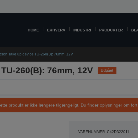
HOME
ERHVERV
INDUSTRI
PRODUKTER
BL
pson Take up device TU-260(B): 76mm, 12V
 TU-260(B): 76mm, 12V
Udgået
ette produkt er ikke længere tilgængeligt. Du finder oplysninger om fort
VARENUMMER: C42D322011