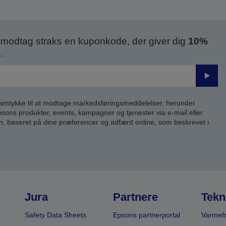
modtag straks en kuponkode, der giver dig
10%
.
Send
samtykke til at modtage markedsføringsmeddelelser, herunder
ns produkter, events, kampagner og tjenester via e-mail eller
n, baseret på dine præferencer og adfærd online, som beskrevet i
Jura
Partnere
Tekn
Safety Data Sheets
Epsons partnerportal
Varmefr