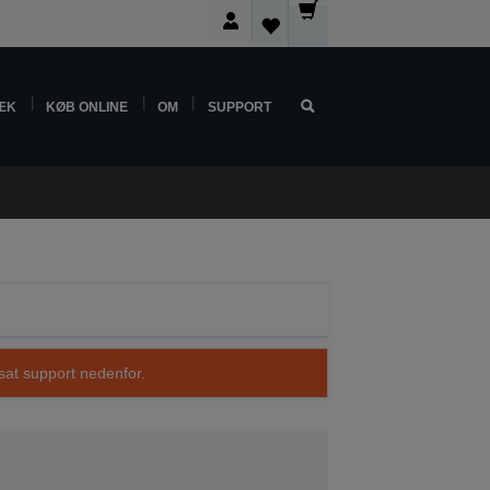
ÆK
KØB ONLINE
OM
SUPPORT
sat support nedenfor.