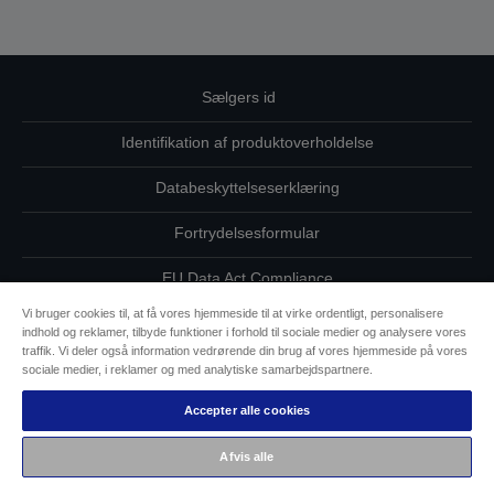
Sælgers id
Identifikation af produktoverholdelse
Databeskyttelseserklæring
Fortrydelsesformular
EU Data Act Compliance
Vi bruger cookies til, at få vores hjemmeside til at virke ordentligt, personalisere
Kontakt os vedrørende dine data
indhold og reklamer, tilbyde funktioner i forhold til sociale medier og analysere vores
traffik. Vi deler også information vedrørende din brug af vores hjemmeside på vores
Oplysninger om cookies
sociale medier, i reklamer og med analytiske samarbejdspartnere.
Accepter alle cookies
Epsons forpligtelse til tilgængelighed
Afvis alle
Copyright © 2026 Seiko Epson