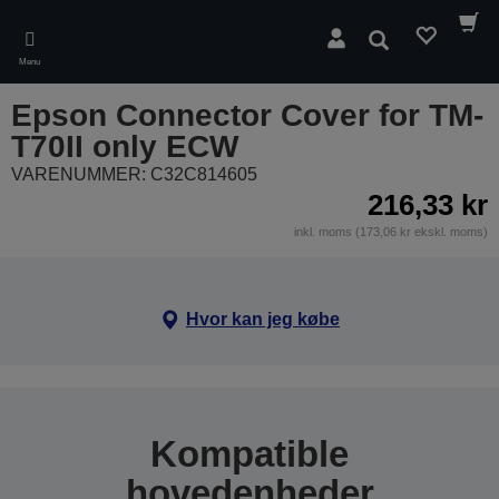
Skip
to
Søg
main
Menu
content
Epson Connector Cover for TM-
T70II only ECW
VARENUMMER: C32C814605
216,33 kr
inkl. moms (173,06 kr ekskl. moms)
Hvor kan jeg købe
Kompatible
hovedenheder