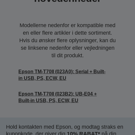
Modellerne nedenfor er kompatible med
en eller flere artikler i dette sortiment.
Hvis du ønsker flere oplysninger, kan du
se linksene nedenfor eller vejledningen
til dit produkt.
Epson TM-T70II (023A0): Serial + Built-
in USB, PS, ECW, EU
Epson TM-T70II (023B2): UB-E04 +
Built-in USB, PS, ECW, EU
Hold kontakten med Epson, og modtag straks en
kuponkode, der giver dig
10% RABAT*
på din