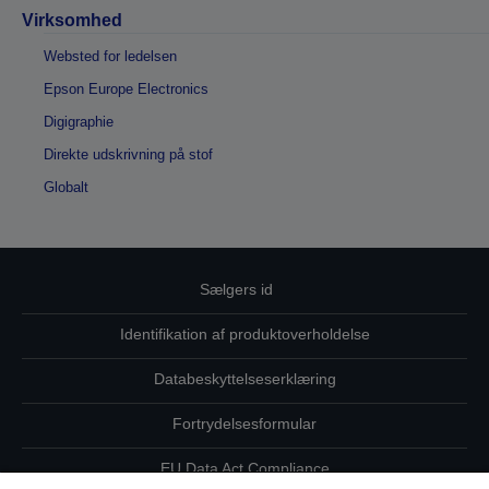
Virksomhed
Websted for ledelsen
Epson Europe Electronics
Digigraphie
Direkte udskrivning på stof
Globalt
Sælgers id
Identifikation af produktoverholdelse
Databeskyttelseserklæring
Fortrydelsesformular
EU Data Act Compliance