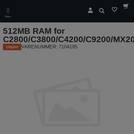
Skip
to
Søg
main
Menu
content
512MB RAM for
C2800/C3800/C4200/C9200/MX2
VARENUMMER: 7104195
Udgået