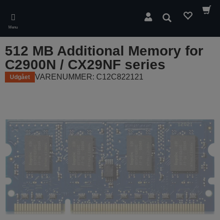
Skip
to
Søg
main
Menu
content
512 MB Additional Memory for
C2900N / CX29NF series
VARENUMMER: C12C822121
Udgået