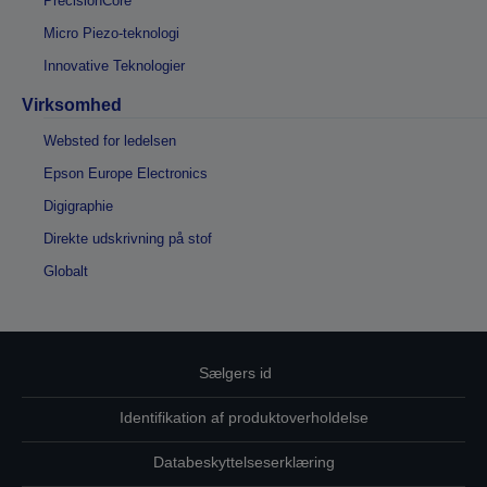
PrecisionCore
Micro Piezo-teknologi
Innovative Teknologier
Virksomhed
Websted for ledelsen
Epson Europe Electronics
Digigraphie
Direkte udskrivning på stof
Globalt
Sælgers id
Identifikation af produktoverholdelse
Databeskyttelseserklæring