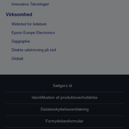
Innovative Teknologier
Virksomhed
Websted for ledelsen
Epson Europe Electronics
Digigraphie
Direkte udskrivning på stof
Globalt
Sælgers id
Identifikation af produktoverholdelse
Databeskyttelseserklæring
Fortrydelsesformular