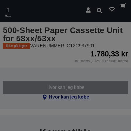
Skip
to
Søg
main
Menu
content
500-Sheet Paper Cassette Unit
for 58xx/53xx
VARENUMMER: C12C937901
Ikke på lager
1.780,33 kr
inkl. moms (1.424,26 kr ekskl. moms)
Hvor kan jeg købe
Hvor kan jeg købe