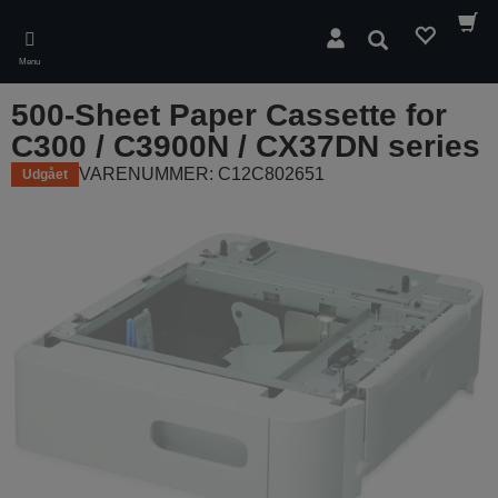
Skip
to
Søg
main
Menu
content
500-Sheet Paper Cassette for
C300 / C3900N / CX37DN series
VARENUMMER: C12C802651
Udgået