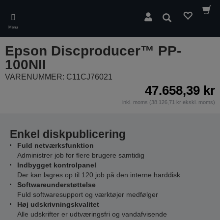
Skip
to
Søg
main
Menu
content
Epson Discproducer™ PP-
100NII
VARENUMMER: C11CJ76021
47.658,39 kr
inkl. moms (38.126,71 kr ekskl. moms)
Enkel diskpublicering
Fuld netværksfunktion
Administrer job for flere brugere samtidig
Indbygget kontrolpanel
Der kan lagres op til 120 job på den interne harddisk
Softwareunderstøttelse
Fuld softwaresupport og værktøjer medfølger
Høj udskrivningskvalitet
Alle udskrifter er udtværingsfri og vandafvisende