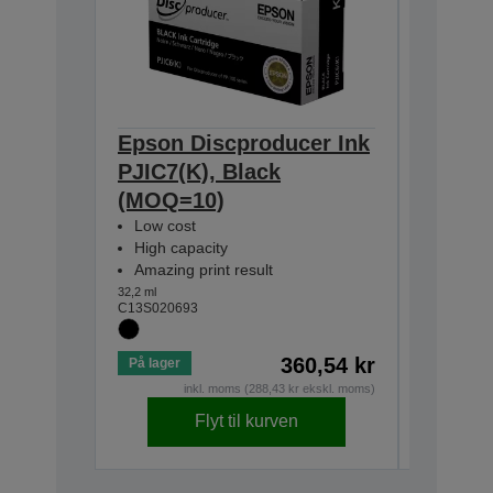
Epson Discproducer Ink
Epson 
PJIC7(K), Black
PJIC7(
(MOQ=10)
Low cos
High ca
Low cost
Amazing
High capacity
31,5 ml
Amazing print result
C13S0206
32,2 ml
C13S020693
360,54 kr
På lager
På lager
inkl. moms (288,43 kr ekskl. moms)
Flyt til kurven