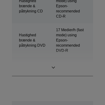
Hastighed
mode) using
brænde &
Epson-
påtrykning CD
recommended
CD-R
17 Medier/h (fast
Hastighed
mode) using
brænde &
Epson-
påtrykning DVD
recommended
DVD-R
Burn & Print
9 Medier/h
Speed Blu-ray